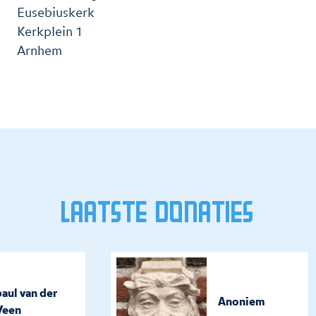
Eusebiuskerk
Kerkplein 1
Arnhem
Laatste donaties
aul van der
Anoniem
een