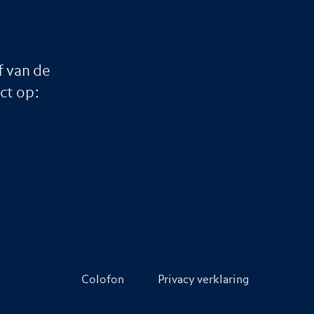
f van de
ct op:
Colofon
Privacy verklaring