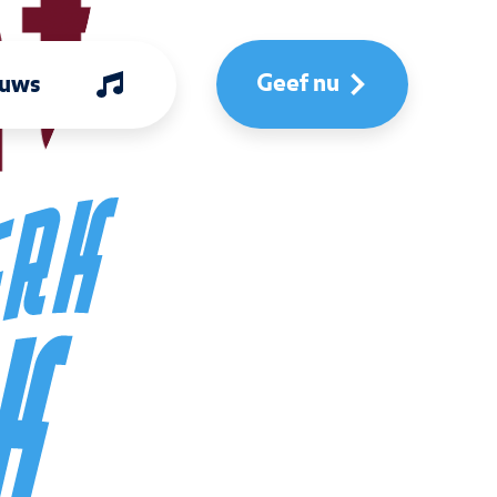
Geef nu
euws