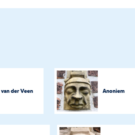
an der Veen
Anoniem