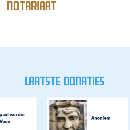
Notariaat
Laatste donaties
aul van der
Anoniem
Veen